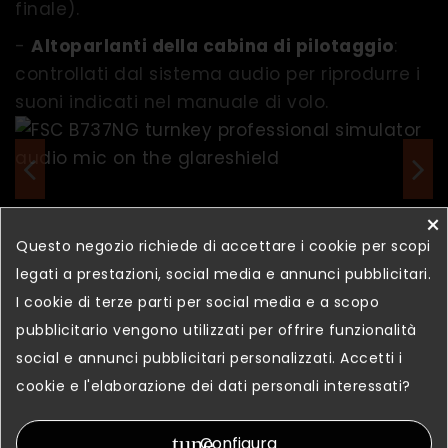
finale).
-
Altoparlanti della cabina di pilotaggio
:
controllati dal sistema audio per riprodurre i
suoni indicati nel manuale di volo.
×
Questo negozio richiede di accettare i cookie per scopi
legati a prestazioni, social media e annunci pubblicitari.
I cookie di terze parti per social media e a scopo
Illuminazione interna del cockpit
pubblicitario vengono utilizzati per offrire funzionalità
social e annunci pubblicitari personalizzati. Accetti i
cookie e l'elaborazione dei dati personali interessati?
La massima attenzione ai dettagli ci ha
spinto anche a sviluppare un
sistema di
tune
Configura
illuminazione professionale
che permette al