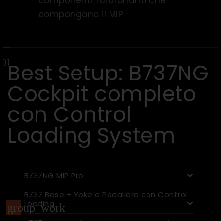
componenti funzionanti che
compongono il MIP.
Best Setup: B737NG
Cockpit completo
con Control
Loading System
B737NG MIP Pro
B737 Base + Yoke e Pedaliera con Control
Loading
group_work