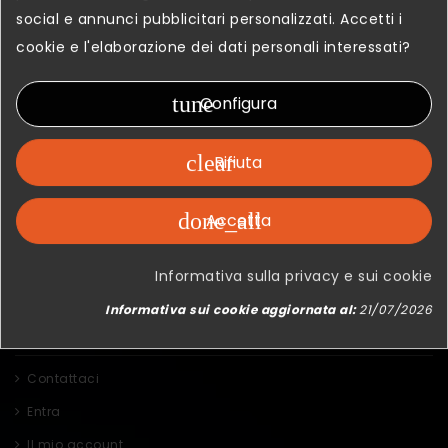
social e annunci pubblicitari personalizzati. Accetti i
cookie e l'elaborazione dei dati personali interessati?
tune
Configura
clear
Rifiuta
I Nostri Prodotti
Cockpits
done_all
Accetta
B737 - Tutti i componenti
A320 - Tutti i componenti
Informativa sulla privacy e sui cookie
Custom Flight Simulators
Informativa sui cookie aggiornata al:
21/07/2026
Info
Contattaci
Entra
Il mio account