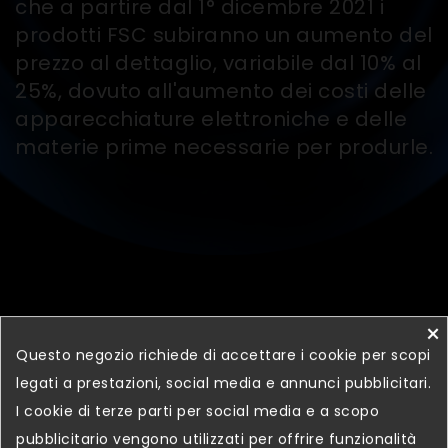
che a partire dal 1° dicembre 2021 i
prodotti FSC subiranno un aumento del
prezzo al dettaglio, variabile dal 10% al
25%, dovuto all'aumento dei costi delle
apparecchiature elettroniche e delle
materie prime necessarie per produrle.
×
Questo negozio richiede di accettare i cookie per scopi
legati a prestazioni, social media e annunci pubblicitari.
I cookie di terze parti per social media e a scopo
pubblicitario vengono utilizzati per offrire funzionalità